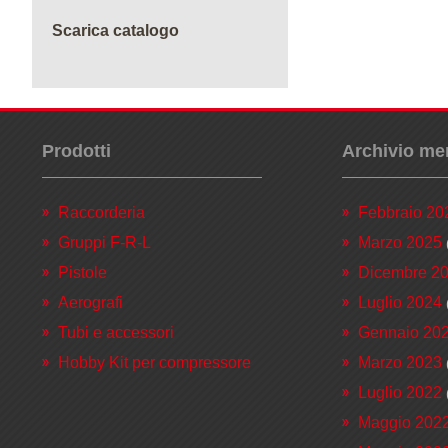
Scarica catalogo
Prodotti
Archivio me
Raccorderia
Febbraio 20
Gruppi F-R-L
Marzo 2025
Pistole
Dicembre 2
Aerografi
Luglio 2024
Tubi e accessori
Gennaio 20
Hobby Kit per compressore
Marzo 2023
Luglio 2022
Maggio 202