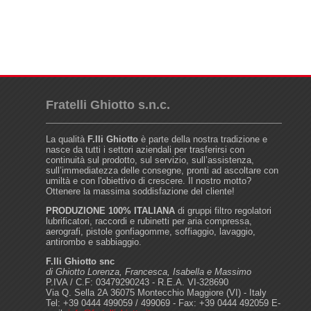
Fratelli Ghiotto s.n.c.
La qualità
F.lli Ghiotto
è parte della nostra tradizione e
nasce da tutti i settori aziendali per trasferirsi con
continuità sul prodotto, sul servizio, sull’assistenza,
sull’immediatezza delle consegne, pronti ad ascoltare con
umiltà e con l'obiettivo di crescere. Il nostro motto?
Ottenere la massima soddisfazione del cliente!
PRODUZIONE 100% ITALIANA
di gruppi filtro regolatori
lubrificatori, raccordi e rubinetti per aria compressa,
aerografi, pistole gonfiagomme, soffiaggio, lavaggio,
antirombo e sabbiaggio.
F.lli Ghiotto snc
di Ghiotto Lorenza, Francesca, Isabella e Massimo
P.IVA / C.F: 03479290243 - R.E.A. VI-328690
Via Q. Sella 2A 36075 Montecchio Maggiore (VI) - Italy
Tel: +39 0444 499059 / 499069 - Fax: +39 0444 492059 E-