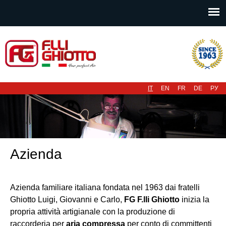
Menu principale
IT
EN
FR
DE
РУ
Azienda
Azienda familiare italiana fondata nel 1963 dai fratelli
Ghiotto Luigi, Giovanni e Carlo,
FG F.lli Ghiotto
inizia la
propria attività artigianale con la produzione di
raccorderia per
aria compressa
per conto di committenti