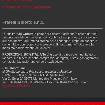
Tubi e accessori
Hobby Kit per compressore
Fratelli Ghiotto s.n.c.
La qualità
F.lli Ghiotto
è parte della nostra tradizione e nasce da tutti i
settori aziendali per trasferirsi con continuità sul prodotto, sul servizio,
sull’assistenza, sull’immediatezza delle consegne, pronti ad ascoltare
con umiltà e con l'obiettivo di crescere. Il nostro motto? Ottenere la
massima soddisfazione del cliente!
PRODUZIONE 100% ITALIANA
di gruppi filtro regolatori lubrificatori,
raccordi e rubinetti per aria compressa, aerografi, pistole gonfiagomme,
soffiaggio, lavaggio, antirombo e sabbiaggio.
F.lli Ghiotto snc
di Ghiotto Lorenza, Francesca, Isabella e Massimo
P.IVA / C.F: 03479290243 - R.E.A. VI-328690
Via Q. Sella 2A 36075 Montecchio Maggiore (VI) - Italy
Tel: +39 0444 499059 / 499069 - Fax: +39 0444 492059 E-mail:
info@fratellighiotto.it
©2011-2021 Fratelli Ghiotto s.n.c. |
Privacy & Cookie policy