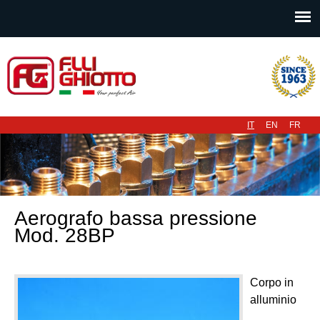
Menu principale
IT
EN
FR
Aerografo bassa pressione
Mod. 28BP
Corpo in
alluminio