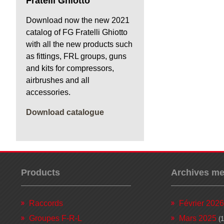
Fratelli Ghiotto
Download now the new 2021
catalog of FG Fratelli Ghiotto
with all the new products such
as fittings, FRL groups, guns
and kits for compressors,
airbrushes and all
accessories.
Download catalogue
Products
Archives me
Raccords
Février 2026
Groupes F-R-L
Mars 2025
(1