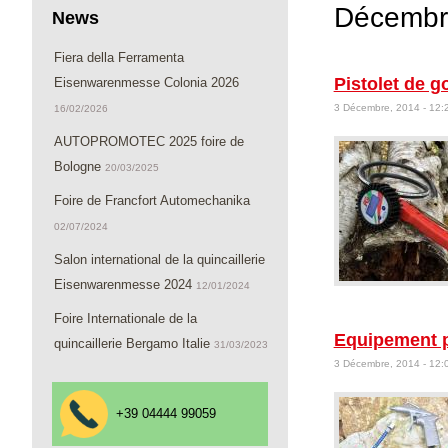
Décembr
News
Fiera della Ferramenta
Pistolet de g
Eisenwarenmesse Colonia 2026
3 Décembre, 2014 - 12:
16/02/2026
AUTOPROMOTEC 2025 foire de
Bologne
20/03/2025
Foire de Francfort Automechanika
02/07/2024
Salon international de la quincaillerie
Eisenwarenmesse 2024
12/01/2024
Foire Internationale de la
Equipement po
quincaillerie Bergamo Italie
31/03/2023
3 Décembre, 2014 - 12:
+39 04444 99059