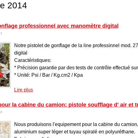
e 2014
onflage professionnel avec manomètre digital
21
Notre pistolet de gonflage de la line professinnel mod.
digital
Caractéristiques:
* Précision garantie par des tests de contrôle effectué
* Unité: Psi / Bar / Kg.cm2 / Kpa
Lire plus
à propos de Pistolet de gonflage professionnel 
ur la cabine du camion: pistole soufflage d' air et t
02
Nous produisons l'equipement pour la cabine du camion, 
aluminium super léger et tuyau spiralé en polyuréthane.